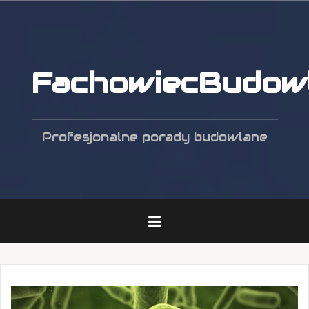
Przejdź
do
treści
FachowiecBudowl
Profesjonalne porady budowlane