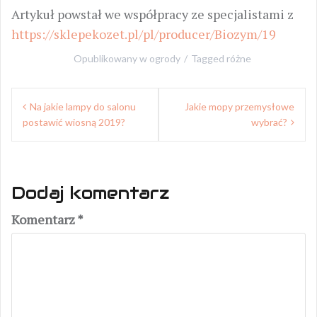
Artykuł powstał we współpracy ze specjalistami z
https://sklepekozet.pl/pl/producer/Biozym/19
Opublikowany w
ogrody
Tagged
różne
Nawigacja
Na jakie lampy do salonu
Jakie mopy przemysłowe
wpisu
postawić wiosną 2019?
wybrać?
Dodaj komentarz
Komentarz
*