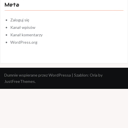
Meta
Zaloguj się
Kanał wpisów
Kanał komentarzy
WordPress.org
Dumnie wspierane przez WordPressa
|
Szablon:
Oria
by
JustFreeThemes.