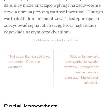
dzielnicy może znacząco wpłynąć na zadowolenie
z życia oraz na przyszłą wartość inwestycji. Dlatego
warto dokładnie przeanalizować dostępne opcje i
zdecydować się na lokalizację, która najbardziej
odpowiada naszym oczekiwaniom.
Opublikowany w
budowa domu
Nawigacja
Najlepsza tkanina obiciowa
Szlaban łamany jako
wpisu
na krzesła – Co warto
rozwiązanie dla wąskich
wiedzieć?
wjazdów – nowoczesne
zastosowania w
przestrzenibiznesowej i
miejskiej
Dodaj komentarz