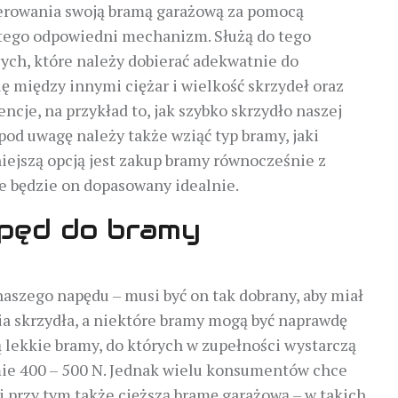
sterowania swoją bramą garażową za pomocą
o tego odpowiedni mechanizm. Służą do tego
ych, które należy dobierać adekwatnie do
ię między innymi ciężar i wielkość skrzydeł oraz
ncje, na przykład to, jak szybko skrzydło naszej
pod uwagę należy także wziąć typ bramy, jaki
ejszą opcją jest zakup bramy równocześnie z
 będzie on dopasowany idealnie.
pęd do bramy
aszego napędu – musi być on tak dobrany, aby miał
a skrzydła, a niektóre bramy mogą być naprawdę
 lekkie bramy, do których w zupełności wystarczą
ie 400 – 500 N. Jednak wielu konsumentów chce
i przy tym także cięższą bramę garażową – w takich