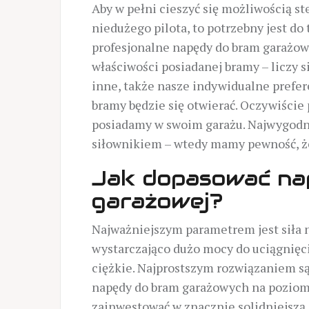
Aby w pełni cieszyć się możliwością 
niedużego pilota, to potrzebny jest d
profesjonalne napędy do bram garażow
właściwości posiadanej bramy – liczy s
inne, także nasze indywidualne prefere
bramy będzie się otwierać. Oczywiście 
posiadamy w swoim garażu. Najwygodni
siłownikiem – wtedy mamy pewność, że
Jak dopasować na
garażowej?
Najważniejszym parametrem jest siła n
wystarczająco dużo mocy do uciągnięci
ciężkie. Najprostszym rozwiązaniem są
napędy do bram garażowych na poziom
zainwestować w znacznie solidniejszą 