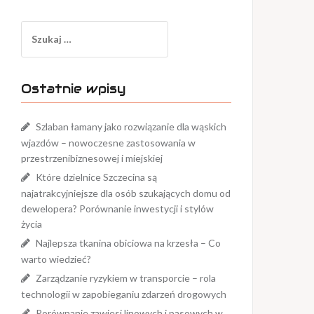
Szukaj:
Ostatnie wpisy
Szlaban łamany jako rozwiązanie dla wąskich
wjazdów – nowoczesne zastosowania w
przestrzenibiznesowej i miejskiej
Które dzielnice Szczecina są
najatrakcyjniejsze dla osób szukających domu od
dewelopera? Porównanie inwestycji i stylów
życia
Najlepsza tkanina obiciowa na krzesła – Co
warto wiedzieć?
Zarządzanie ryzykiem w transporcie – rola
technologii w zapobieganiu zdarzeń drogowych
Porównanie zawiesi linowych i pasowych w