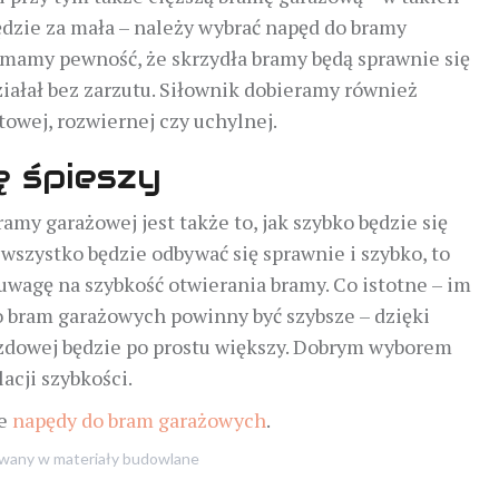
zie za mała – należy wybrać napęd do bramy
 mamy pewność, że skrzydła bramy będą sprawnie się
iałał bez zarzutu. Siłownik dobieramy również
owej, rozwiernej czy uchylnej.
ę śpieszy
amy garażowej jest także to, jak szybko będzie się
o wszystko będzie odbywać się sprawnie i szybko, to
wagę na szybkość otwierania bramy. Co istotne – im
o bram garażowych powinny być szybsze – dzięki
zdowej będzie po prostu większy. Dobrym wyborem
acji szybkości.
ie
napędy do bram garażowych
.
owany w
materiały budowlane