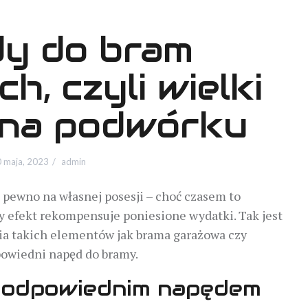
y do bram
h, czyli wielki
 na podwórku
 maja, 2023
admin
 pewno na własnej posesji – choć czasem to
y efekt rekompensuje poniesione wydatki. Tak jest
a takich elementów jak brama garażowa czy
owiedni napęd do bramy.
 odpowiednim napędem