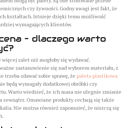
adem mogą być palety. Są one stosowane przede
emicznych czy żywności. Godny uwagi jest fakt, że
ch kształtach. Istnieje dzięki temu możliwość
ardziej wymagających klientów.
 cena – dlaczego warto
yć?
ięcej zalet niż mogłoby się wydawać.
ażne zastanowienie się nad wyborem materiału, z
e trzeba zdawać sobie sprawę, że
paleta plastikowa
nie będą wymagały dodatkowej obróbki czy
tu. Warto wiedzieć, że ich masa nie ulegnie zmianie
 zewnątrz. Omawiane produkty cechują się także
alia. Nie można również zapomnieć, że niszczą się
h.