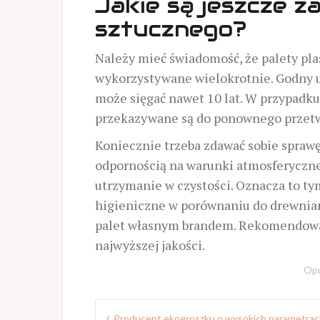
Jakie są jeszcze z
sztucznego?
Należy mieć świadomość, że palety pl
wykorzystywane wielokrotnie. Godny uw
może sięgać nawet 10 lat. W przypad
przekazywane są do ponownego przetw
Koniecznie trzeba zdawać sobie sprawę
odpornością na warunki atmosferyczne.
utrzymanie w czystości. Oznacza to t
higieniczne w porównaniu do drewnian
palet własnym brandem. Rekomendowan
najwyższej jakości.
Opu
Nawigacja
Producent ekogroszku o wysokich parametra