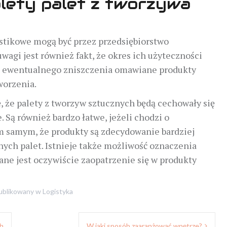
alety palet z tworzywa
astikowe mogą być przez przedsiębiorstwo
agi jest również fakt, że okres ich użyteczności
ku ewentualnego zniszczenia omawiane produkty
orzenia.
, że palety z tworzyw sztucznych będą cechowały się
 Są również bardzo łatwe, jeżeli chodzi o
ym samym, że produkty są zdecydowanie bardziej
ych palet. Istnieje także możliwość oznaczenia
e jest oczywiście zaopatrzenie się w produkty
blikowany w
Logistyka
ch
W jaki sposób zaaranżować wnętrze?