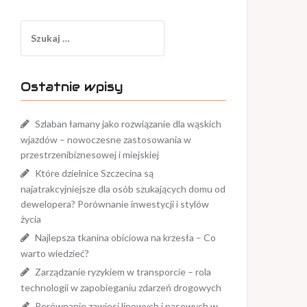
Szukaj:
Ostatnie wpisy
Szlaban łamany jako rozwiązanie dla wąskich
wjazdów – nowoczesne zastosowania w
przestrzenibiznesowej i miejskiej
Które dzielnice Szczecina są
najatrakcyjniejsze dla osób szukających domu od
dewelopera? Porównanie inwestycji i stylów
życia
Najlepsza tkanina obiciowa na krzesła – Co
warto wiedzieć?
Zarządzanie ryzykiem w transporcie – rola
technologii w zapobieganiu zdarzeń drogowych
Porównanie zawiesi linowych i pasowych w